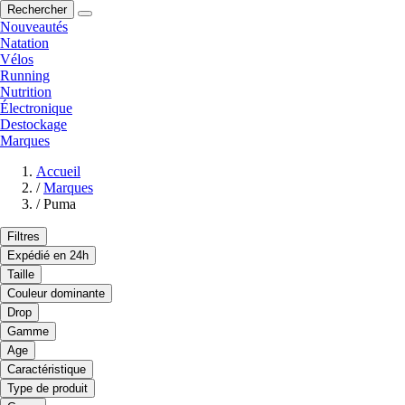
Rechercher
Nouveautés
Natation
Vélos
Running
Nutrition
Électronique
Destockage
Marques
Accueil
/
Marques
/
Puma
Filtres
Expédié en 24h
Taille
Couleur dominante
Drop
Gamme
Age
Caractéristique
Type de produit