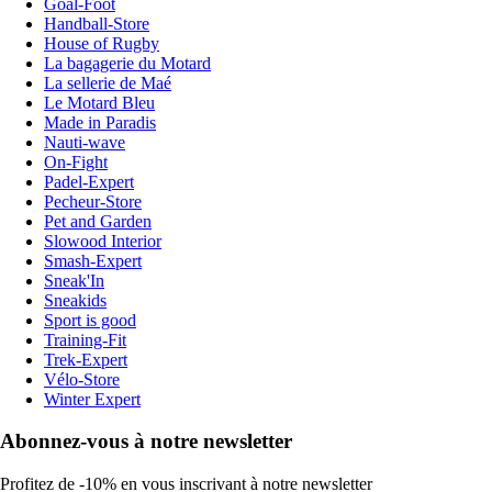
Goal-Foot
Handball-Store
House of Rugby
La bagagerie du Motard
La sellerie de Maé
Le Motard Bleu
Made in Paradis
Nauti-wave
On-Fight
Padel-Expert
Pecheur-Store
Pet and Garden
Slowood Interior
Smash-Expert
Sneak'In
Sneakids
Sport is good
Training-Fit
Trek-Expert
Vélo-Store
Winter Expert
Abonnez-vous à notre newsletter
Profitez de -10% en vous inscrivant à notre newsletter