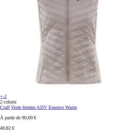
+-2
2 coloris
Craft
Veste femme ADV Essence Warm
À partir de
90,00 €
40,82 €