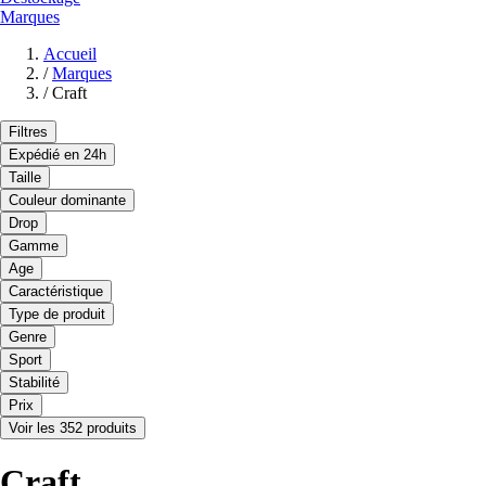
Marques
Accueil
/
Marques
/
Craft
Filtres
Expédié en 24h
Taille
Couleur dominante
Drop
Gamme
Age
Caractéristique
Type de produit
Genre
Sport
Stabilité
Prix
Voir les 352 produits
Craft