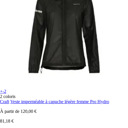
+-2
2 coloris
Craft
Veste imperméable à capuche légère femme Pro Hydro
À partir de
120,00 €
81,18 €