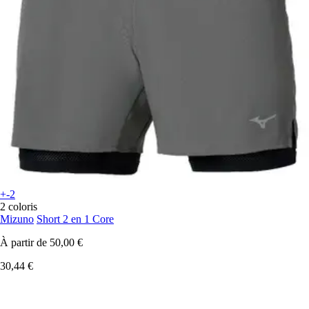
+-2
2 coloris
Mizuno
Short 2 en 1 Core
À partir de
50,00 €
30,44 €