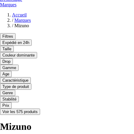
Marques
Accueil
/
Marques
/
Mizuno
Filtres
Expédié en 24h
Taille
Couleur dominante
Drop
Gamme
Age
Caractéristique
Type de produit
Genre
Stabilité
Prix
Voir les 575 produits
Mizuno