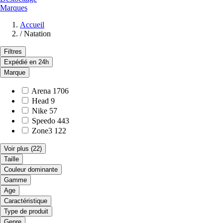
Marques
Accueil
/
Natation
Filtres
Expédié en 24h
Marque
Arena
1706
Head
9
Nike
57
Speedo
443
Zone3
122
Voir plus
(22)
Taille
Couleur dominante
Gamme
Age
Caractéristique
Type de produit
Genre