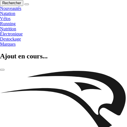
Rechercher
Nouveautés
Natation
Vélos
Running
Nutrition
Électronique
Destockage
Marques
Ajout en cours...