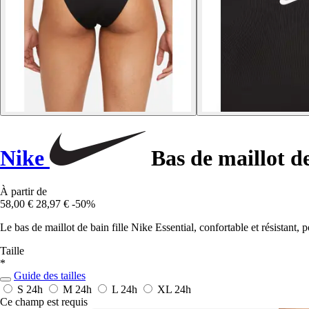
Nike
Bas de maillot de
À partir de
58,00 €
28,97 €
-50%
Le bas de maillot de bain fille Nike Essential, confortable et résistant,
Taille
*
Guide des tailles
S
24h
M
24h
L
24h
XL
24h
Ce champ est requis