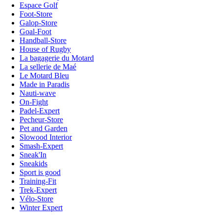
Espace Golf
Foot-Store
Galop-Store
Goal-Foot
Handball-Store
House of Rugby
La bagagerie du Motard
La sellerie de Maé
Le Motard Bleu
Made in Paradis
Nauti-wave
On-Fight
Padel-Expert
Pecheur-Store
Pet and Garden
Slowood Interior
Smash-Expert
Sneak'In
Sneakids
Sport is good
Training-Fit
Trek-Expert
Vélo-Store
Winter Expert