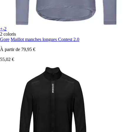
+-2
2 coloris
Gore
Maillot manches longues Contest 2.0
À partir de
79,95 €
55,02 €