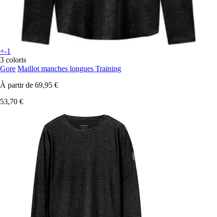
+-1
3 coloris
Gore
Maillot manches longues Training
À partir de
69,95 €
53,70 €