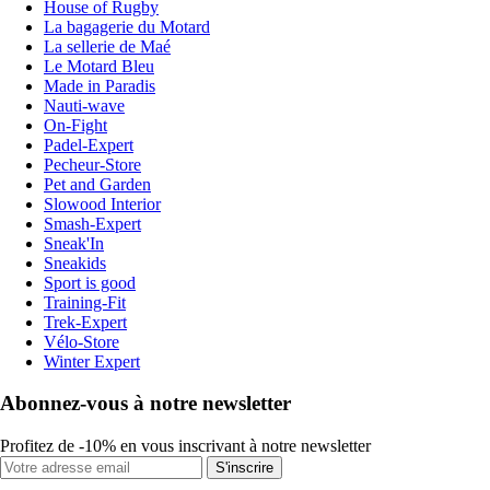
House of Rugby
La bagagerie du Motard
La sellerie de Maé
Le Motard Bleu
Made in Paradis
Nauti-wave
On-Fight
Padel-Expert
Pecheur-Store
Pet and Garden
Slowood Interior
Smash-Expert
Sneak'In
Sneakids
Sport is good
Training-Fit
Trek-Expert
Vélo-Store
Winter Expert
Abonnez-vous à notre newsletter
Profitez de -10% en vous inscrivant à notre newsletter
S'inscrire