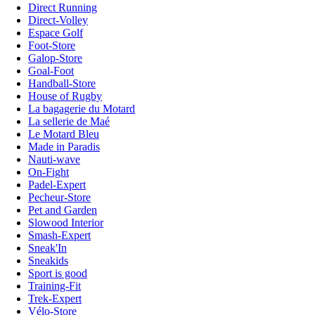
Direct Running
Direct-Volley
Espace Golf
Foot-Store
Galop-Store
Goal-Foot
Handball-Store
House of Rugby
La bagagerie du Motard
La sellerie de Maé
Le Motard Bleu
Made in Paradis
Nauti-wave
On-Fight
Padel-Expert
Pecheur-Store
Pet and Garden
Slowood Interior
Smash-Expert
Sneak'In
Sneakids
Sport is good
Training-Fit
Trek-Expert
Vélo-Store