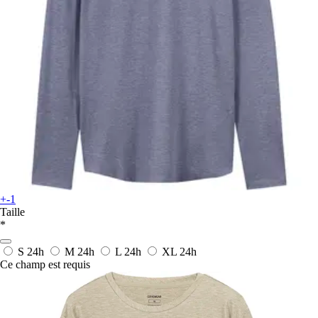
+-1
Taille
*
S
24h
M
24h
L
24h
XL
24h
Ce champ est requis