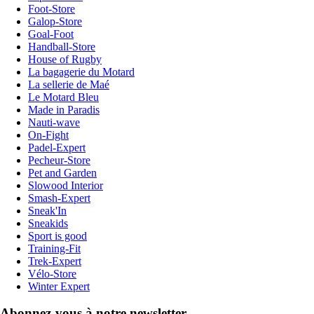
Foot-Store
Galop-Store
Goal-Foot
Handball-Store
House of Rugby
La bagagerie du Motard
La sellerie de Maé
Le Motard Bleu
Made in Paradis
Nauti-wave
On-Fight
Padel-Expert
Pecheur-Store
Pet and Garden
Slowood Interior
Smash-Expert
Sneak'In
Sneakids
Sport is good
Training-Fit
Trek-Expert
Vélo-Store
Winter Expert
Abonnez-vous à notre newsletter