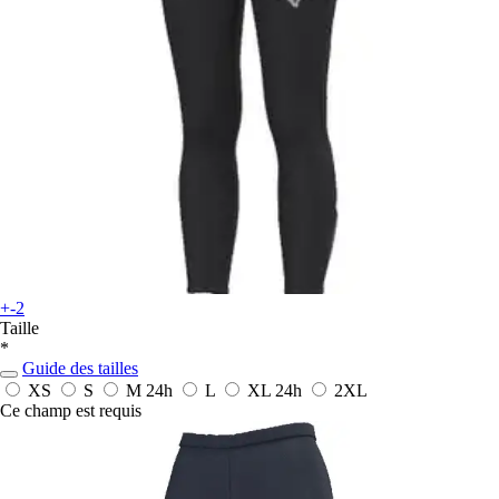
+-2
Taille
*
Guide des tailles
XS
S
M
24h
L
XL
24h
2XL
Ce champ est requis