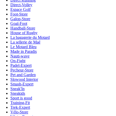
Direct Running
Direct-Volley
Espace Golf
Foot-Store
Galop-Store
Goal-Foot
Handball-Store
House of Rugby
La bagagerie du Motard
La sellerie de Maé
Le Motard Bleu
Made in Paradis
Nauti-wave
On-Fight
Padel-Expert
Pecheur-Store
Pet and Garden
Slowood Interior
Smash-Expert
Sneak'In
Sneakids
Sport is good
Training-Fit
Trek-Expert
Vélo-Store