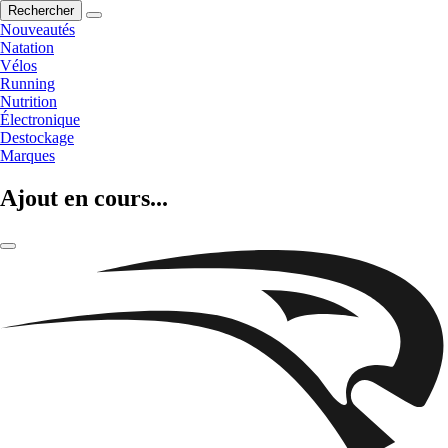
Rechercher
Nouveautés
Natation
Vélos
Running
Nutrition
Électronique
Destockage
Marques
Ajout en cours...