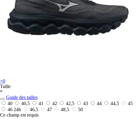
+0
Taille
*
Guide des tailles
40
40,5
41
42
42,5
43
44
44,5
45
46
24h
46,5
47
48,5
50
Ce champ est requis