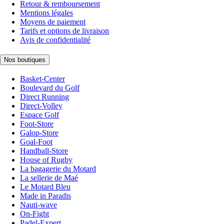
Retour & remboursement
Mentions légales
Moyens de paiement
Tarifs et options de livraison
Avis de confidentialité
Nos boutiques
Basket-Center
Boulevard du Golf
Direct Running
Direct-Volley
Espace Golf
Foot-Store
Galop-Store
Goal-Foot
Handball-Store
House of Rugby
La bagagerie du Motard
La sellerie de Maé
Le Motard Bleu
Made in Paradis
Nauti-wave
On-Fight
Padel-Expert