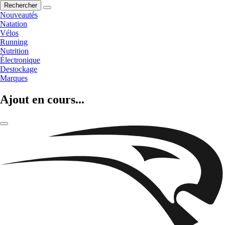
Rechercher
Nouveautés
Natation
Vélos
Running
Nutrition
Électronique
Destockage
Marques
Ajout en cours...