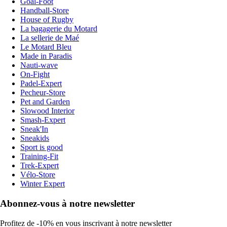
Goal-Foot
Handball-Store
House of Rugby
La bagagerie du Motard
La sellerie de Maé
Le Motard Bleu
Made in Paradis
Nauti-wave
On-Fight
Padel-Expert
Pecheur-Store
Pet and Garden
Slowood Interior
Smash-Expert
Sneak'In
Sneakids
Sport is good
Training-Fit
Trek-Expert
Vélo-Store
Winter Expert
Abonnez-vous à notre newsletter
Profitez de -10% en vous inscrivant à notre newsletter