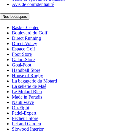
Avis de confidentialité
Nos boutiques
Basket-Center
Boulevard du Golf
Direct Running
Direct-Volley
Espace Golf
Foot-Store
Galop-Store
Goal-Foot
Handball-Store
House of Rugby
La bagagerie du Motard
La sellerie de Maé
Le Motard Bleu
Made in Paradis
Nauti-wave
On-Fight
Padel-Expert
Pecheur-Store
Pet and Garden
Slowood Interior