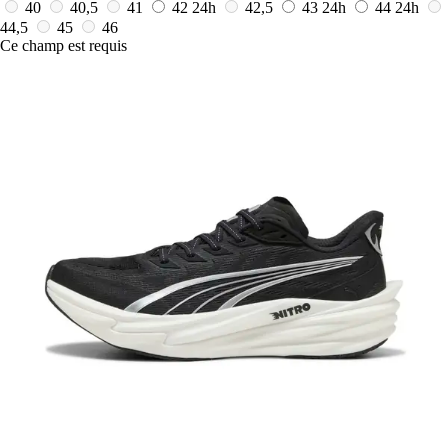
40
40,5
41
42
24h
42,5
43
24h
44
24h
44,5
45
46
Ce champ est requis