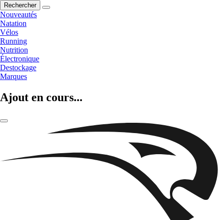
Rechercher
Nouveautés
Natation
Vélos
Running
Nutrition
Électronique
Destockage
Marques
Ajout en cours...