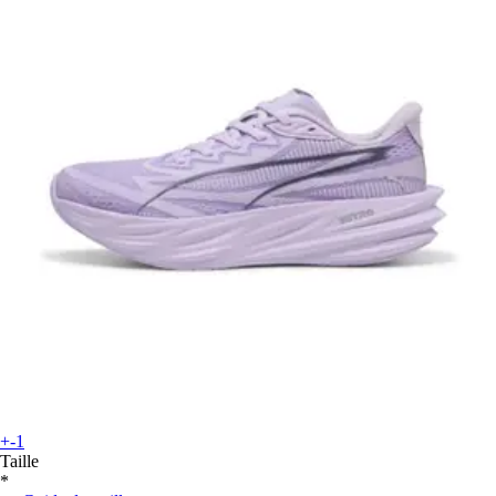
+-1
Taille
*