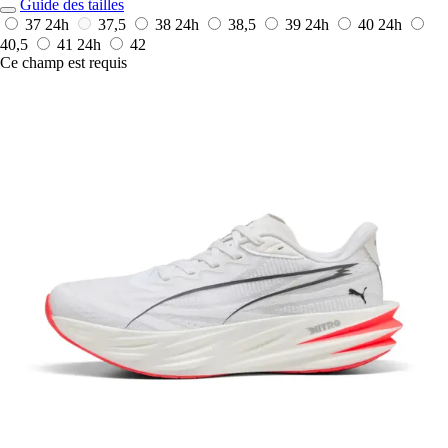
Guide des tailles
37
24h
37,5
38
24h
38,5
39
24h
40
24h
40,5
41
24h
42
Ce champ est requis