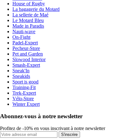
House of Rugby
La bagagerie du Motard
La sellerie de Maé
Le Motard Bleu
Made in Paradis
Nauti-wave
On-Fight
Padel-Expert
Pecheur-Store
Pet and Garden
Slowood Interior
Smash-Expert
Sneak'In
Sneakids
Sport is good
Training-Fit
Trek-Expert
Vélo-Store
Winter Expert
Abonnez-vous à notre newsletter
Profitez de -10% en vous inscrivant à notre newsletter
S'inscrire