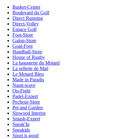
Basket-Center
Boulevard du Golf
Direct Running
Direct-Volley
Espace Golf
Foot-Store
Galop-Store
Goal-Foot
Handball-Store
House of Rugby
La bagagerie du Motard
La sellerie de Maé
Le Motard Bleu
Made in Paradis
Nauti-wave
On-Fight
Padel-Expert
Pecheur-Store
Pet and Garden
Slowood Interior
Smash-Expert
Sneak'In
Sneakids
Sport is good