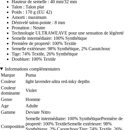
Hauteur de semelle : 40 mm/32 mm
Talon : Talon plat
Poids : 170 g (EU 42)
Amorti : maximum
Dénivelé talon-pointe : 8 mm
Pronation : Neutre
Technologie ULTRAWEAVE pour une sensation de légèreté
Semelle intermédiaire: 100% Synthétique
Première de propreté: 100% Textile
Semelle extérieure: 98% Synthétique, 2% Caoutchouc
Tige: 74% Textile, 26% Synthétique
Doublure: 100% Textile
Informations complémentaires
Marque
Puma
Couleur
light lavender-ultra red-inky depths
Couleur
Violet
dominante
Genre
Homme
Age
Adulte
Gamme
Deviate Nitro
Semelle intermédiaire: 100% SynthétiquePremière de
propreté: 100% TextileSemelle extérieure: 98%
Composition
Synthétique, 2% CaoutchoucTige: 74% Textile, 26%