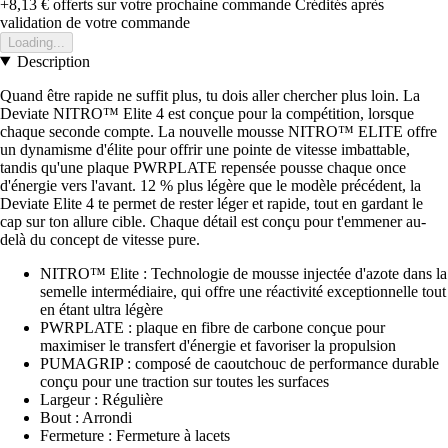
+8,13 €
offerts sur votre prochaine commande
Crédités après
validation de votre commande
Loading...
Description
Quand être rapide ne suffit plus, tu dois aller chercher plus loin. La
Deviate NITRO™ Elite 4 est conçue pour la compétition, lorsque
chaque seconde compte. La nouvelle mousse NITRO™ ELITE offre
un dynamisme d'élite pour offrir une pointe de vitesse imbattable,
tandis qu'une plaque PWRPLATE repensée pousse chaque once
d'énergie vers l'avant. 12 % plus légère que le modèle précédent, la
Deviate Elite 4 te permet de rester léger et rapide, tout en gardant le
cap sur ton allure cible. Chaque détail est conçu pour t'emmener au-
delà du concept de vitesse pure.
NITRO™ Elite : Technologie de mousse injectée d'azote dans la
semelle intermédiaire, qui offre une réactivité exceptionnelle tout
en étant ultra légère
PWRPLATE : plaque en fibre de carbone conçue pour
maximiser le transfert d'énergie et favoriser la propulsion
PUMAGRIP : composé de caoutchouc de performance durable
conçu pour une traction sur toutes les surfaces
Largeur : Régulière
Bout : Arrondi
Fermeture : Fermeture à lacets