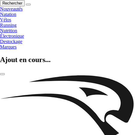
Rechercher
Nouveautés
Natation
Vélos
Running
Nutrition
Électronique
Destockage
Marques
Ajout en cours...