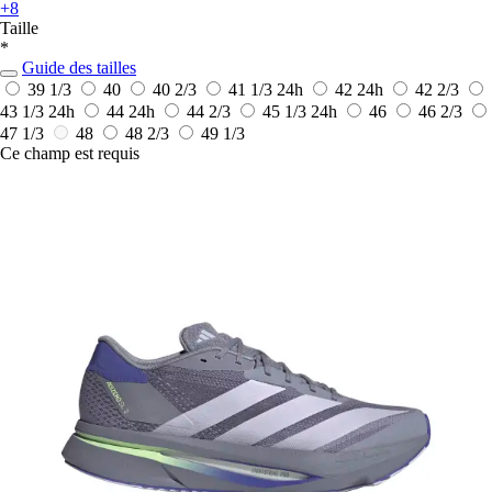
+8
Taille
*
Guide des tailles
39 1/3
40
40 2/3
41 1/3
24h
42
24h
42 2/3
43 1/3
24h
44
24h
44 2/3
45 1/3
24h
46
46 2/3
47 1/3
48
48 2/3
49 1/3
Ce champ est requis