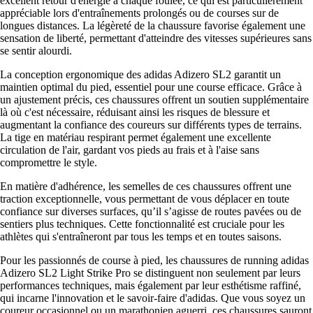
excellent retour d'énergie à chaque foulée, ce qui est particulièrement
appréciable lors d'entraînements prolongés ou de courses sur de
longues distances. La légèreté de la chaussure favorise également une
sensation de liberté, permettant d'atteindre des vitesses supérieures sans
se sentir alourdi.
La conception ergonomique des adidas Adizero SL2 garantit un
maintien optimal du pied, essentiel pour une course efficace. Grâce à
un ajustement précis, ces chaussures offrent un soutien supplémentaire
là où c'est nécessaire, réduisant ainsi les risques de blessure et
augmentant la confiance des coureurs sur différents types de terrains.
La tige en matériau respirant permet également une excellente
circulation de l'air, gardant vos pieds au frais et à l'aise sans
compromettre le style.
En matière d'adhérence, les semelles de ces chaussures offrent une
traction exceptionnelle, vous permettant de vous déplacer en toute
confiance sur diverses surfaces, qu’il s’agisse de routes pavées ou de
sentiers plus techniques. Cette fonctionnalité est cruciale pour les
athlètes qui s'entraîneront par tous les temps et en toutes saisons.
Pour les passionnés de course à pied, les chaussures de running adidas
Adizero SL2 Light Strike Pro se distinguent non seulement par leurs
performances techniques, mais également par leur esthétisme raffiné,
qui incarne l'innovation et le savoir-faire d'adidas. Que vous soyez un
coureur occasionnel ou un marathonien aguerri, ces chaussures sauront