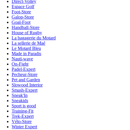
Direct-Volley
Espace Golf
Foot-Store
Galop-Store
Goal-Foot
Handball-Store
House of Rugby
La bagagerie du Motard
La sellerie de Maé
Le Motard Bleu
Made in Paradis
Nauti-wave
On-Fight
Padel-Expert
Pecheur-Store
Pet and Garden
Slowood Interior
Smash-Expert
Sneak'In
Sneakids
Sport is good
Training-Fit
Trek-Expert
Vélo-Store
Winter Expert