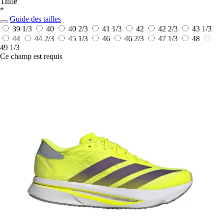
Taille
*
Guide des tailles
39 1/3
40
40 2/3
41 1/3
42
42 2/3
43 1/3
44
44 2/3
45 1/3
46
46 2/3
47 1/3
48
49 1/3
Ce champ est requis