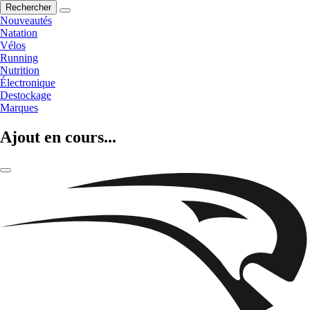
Rechercher
Nouveautés
Natation
Vélos
Running
Nutrition
Électronique
Destockage
Marques
Ajout en cours...