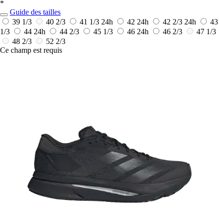
*
Guide des tailles
39 1/3
40 2/3
41 1/3
24h
42
24h
42 2/3
24h
43
1/3
44
24h
44 2/3
45 1/3
46
24h
46 2/3
47 1/3
48 2/3
52 2/3
Ce champ est requis