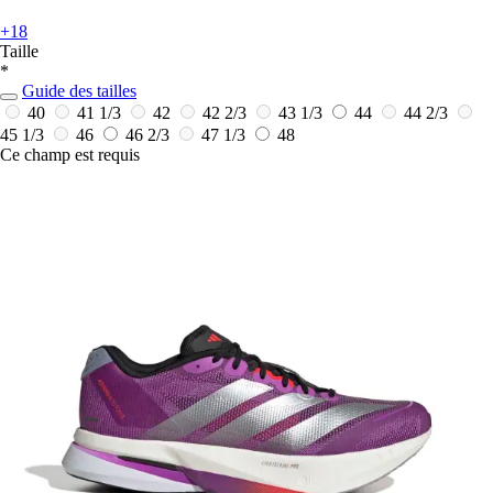
+18
Taille
*
Guide des tailles
40
41 1/3
42
42 2/3
43 1/3
44
44 2/3
45 1/3
46
46 2/3
47 1/3
48
Ce champ est requis