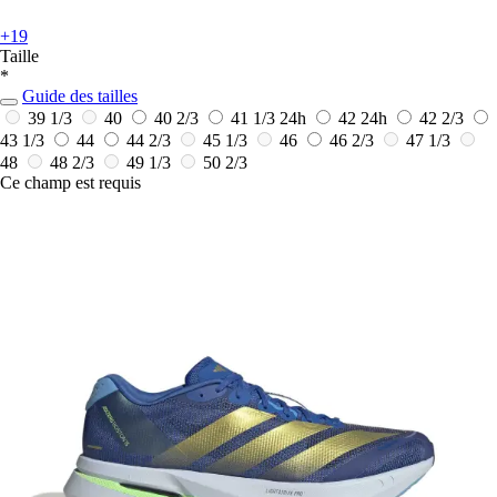
+19
Taille
*
Guide des tailles
39 1/3
40
40 2/3
41 1/3
24h
42
24h
42 2/3
43 1/3
44
44 2/3
45 1/3
46
46 2/3
47 1/3
48
48 2/3
49 1/3
50 2/3
Ce champ est requis