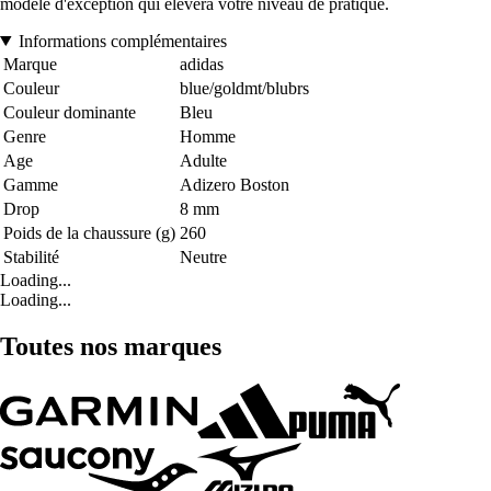
modèle d'exception qui élèvera votre niveau de pratique.
Informations complémentaires
Marque
adidas
Couleur
blue/goldmt/blubrs
Couleur dominante
Bleu
Genre
Homme
Age
Adulte
Gamme
Adizero Boston
Drop
8 mm
Poids de la chaussure (g)
260
Stabilité
Neutre
Loading...
Loading...
Toutes nos marques