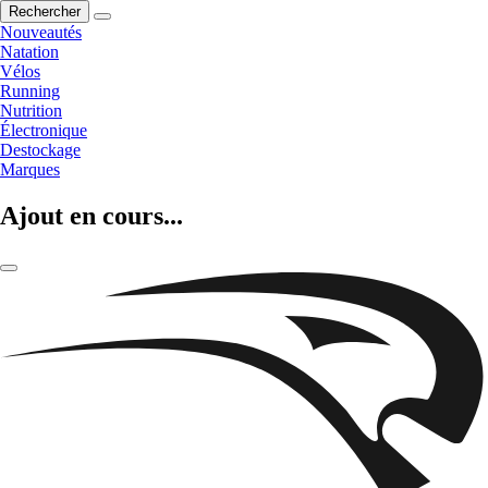
Rechercher
Nouveautés
Natation
Vélos
Running
Nutrition
Électronique
Destockage
Marques
Ajout en cours...