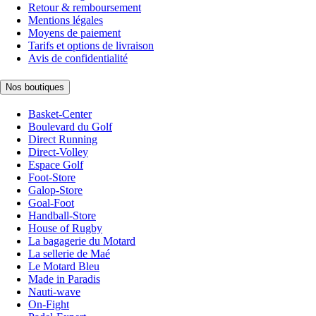
Retour & remboursement
Mentions légales
Moyens de paiement
Tarifs et options de livraison
Avis de confidentialité
Nos boutiques
Basket-Center
Boulevard du Golf
Direct Running
Direct-Volley
Espace Golf
Foot-Store
Galop-Store
Goal-Foot
Handball-Store
House of Rugby
La bagagerie du Motard
La sellerie de Maé
Le Motard Bleu
Made in Paradis
Nauti-wave
On-Fight