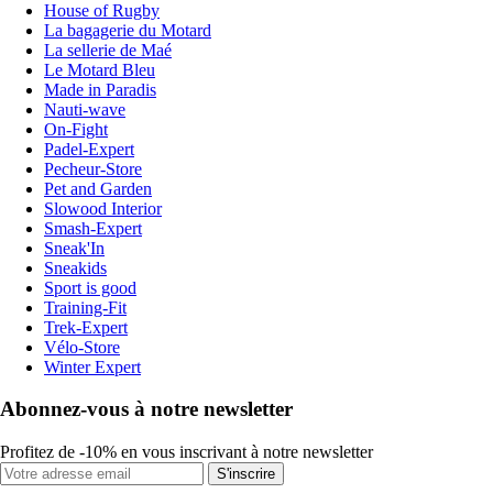
House of Rugby
La bagagerie du Motard
La sellerie de Maé
Le Motard Bleu
Made in Paradis
Nauti-wave
On-Fight
Padel-Expert
Pecheur-Store
Pet and Garden
Slowood Interior
Smash-Expert
Sneak'In
Sneakids
Sport is good
Training-Fit
Trek-Expert
Vélo-Store
Winter Expert
Abonnez-vous à notre newsletter
Profitez de -10% en vous inscrivant à notre newsletter
S'inscrire