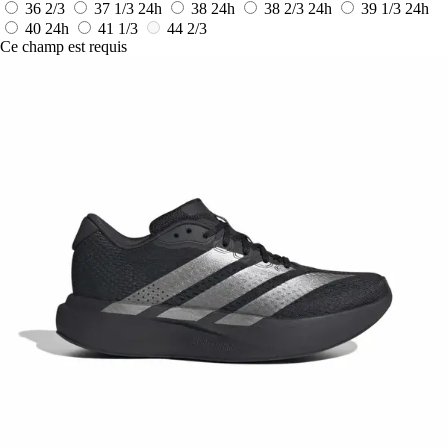
36 2/3
37 1/3
24h
38
24h
38 2/3
24h
39 1/3
24h
40
24h
41 1/3
44 2/3
Ce champ est requis