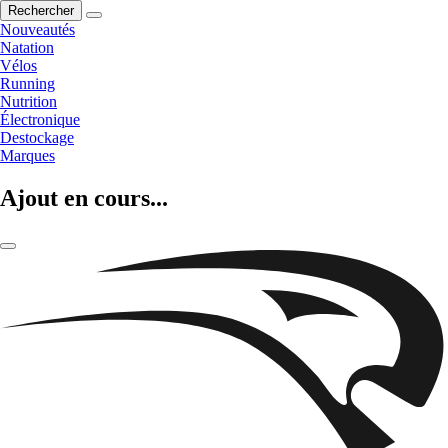
Rechercher
Nouveautés
Natation
Vélos
Running
Nutrition
Électronique
Destockage
Marques
Ajout en cours...