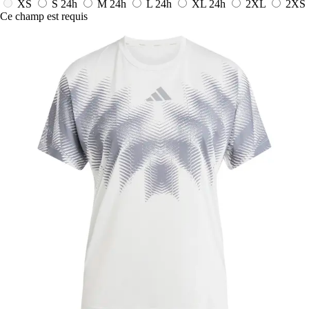
XS
S
24h
M
24h
L
24h
XL
24h
2XL
2XS
Ce champ est requis