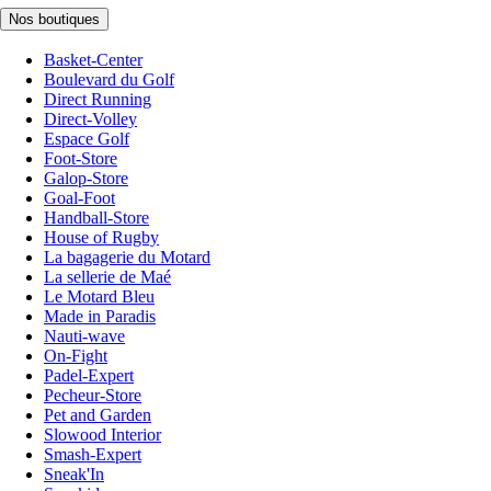
Nos boutiques
Basket-Center
Boulevard du Golf
Direct Running
Direct-Volley
Espace Golf
Foot-Store
Galop-Store
Goal-Foot
Handball-Store
House of Rugby
La bagagerie du Motard
La sellerie de Maé
Le Motard Bleu
Made in Paradis
Nauti-wave
On-Fight
Padel-Expert
Pecheur-Store
Pet and Garden
Slowood Interior
Smash-Expert
Sneak'In