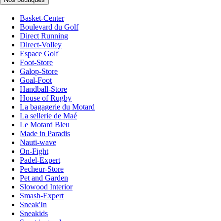
Basket-Center
Boulevard du Golf
Direct Running
Direct-Volley
Espace Golf
Foot-Store
Galop-Store
Goal-Foot
Handball-Store
House of Rugby
La bagagerie du Motard
La sellerie de Maé
Le Motard Bleu
Made in Paradis
Nauti-wave
On-Fight
Padel-Expert
Pecheur-Store
Pet and Garden
Slowood Interior
Smash-Expert
Sneak'In
Sneakids