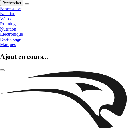
Rechercher
Nouveautés
Natation
Vélos
Running
Nutrition
Électronique
Destockage
Marques
Ajout en cours...