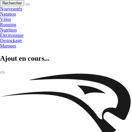
Rechercher
Nouveautés
Natation
Vélos
Running
Nutrition
Électronique
Destockage
Marques
Ajout en cours...