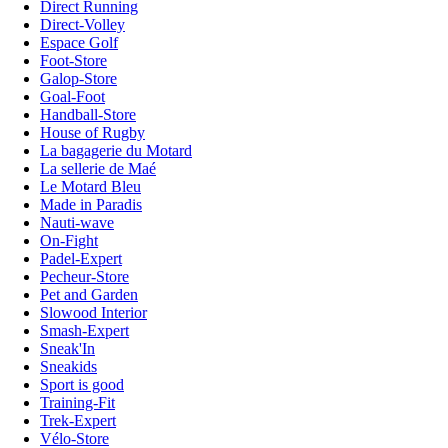
Direct Running
Direct-Volley
Espace Golf
Foot-Store
Galop-Store
Goal-Foot
Handball-Store
House of Rugby
La bagagerie du Motard
La sellerie de Maé
Le Motard Bleu
Made in Paradis
Nauti-wave
On-Fight
Padel-Expert
Pecheur-Store
Pet and Garden
Slowood Interior
Smash-Expert
Sneak'In
Sneakids
Sport is good
Training-Fit
Trek-Expert
Vélo-Store