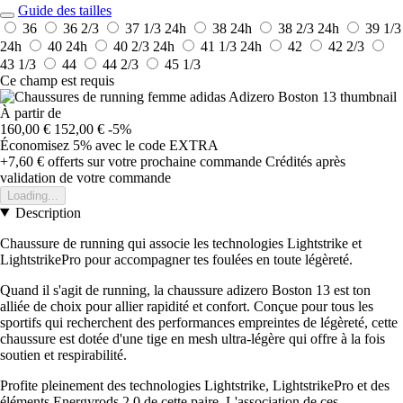
Guide des tailles
36
36 2/3
37 1/3
24h
38
24h
38 2/3
24h
39 1/3
24h
40
24h
40 2/3
24h
41 1/3
24h
42
42 2/3
43 1/3
44
44 2/3
45 1/3
Ce champ est requis
À partir de
160,00 €
152,00 €
-5%
Économisez 5%
avec le code
EXTRA
+7,60 €
offerts sur votre prochaine commande
Crédités après
validation de votre commande
Loading...
Description
Chaussure de running qui associe les technologies Lightstrike et
LightstrikePro pour accompagner tes foulées en toute légèreté.
Quand il s'agit de running, la chaussure adizero Boston 13 est ton
alliée de choix pour allier rapidité et confort. Conçue pour tous les
sportifs qui recherchent des performances empreintes de légèreté, cette
chaussure est dotée d'une tige en mesh ultra-légère qui offre à la fois
soutien et respirabilité.
Profite pleinement des technologies Lightstrike, LightstrikePro et des
éléments Energyrods 2.0 de cette paire. L'association de ces