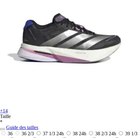
+14
Taille
*
Guide des tailles
36
36 2/3
37 1/3
24h
38
24h
38 2/3
24h
39 1/3