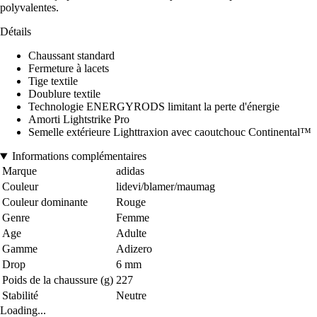
polyvalentes.
Détails
Chaussant standard
Fermeture à lacets
Tige textile
Doublure textile
Technologie ENERGYRODS limitant la perte d'énergie
Amorti Lightstrike Pro
Semelle extérieure Lighttraxion avec caoutchouc Continental™
Informations complémentaires
Marque
adidas
Couleur
lidevi/blamer/maumag
Couleur dominante
Rouge
Genre
Femme
Age
Adulte
Gamme
Adizero
Drop
6 mm
Poids de la chaussure (g)
227
Stabilité
Neutre
Loading...