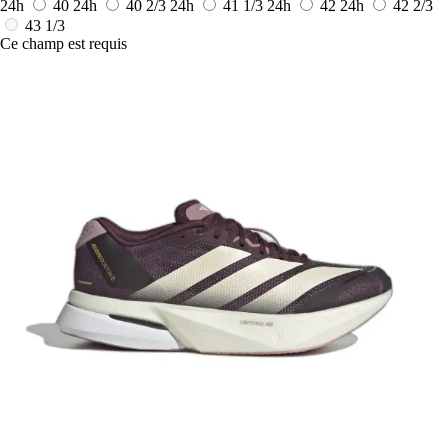
24h
40
24h
40 2/3
24h
41 1/3
24h
42
24h
42 2/3
43 1/3
Ce champ est requis