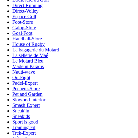
Direct Running
Direct-Volley
Espace Golf
Foot-Store
Galop-Store
Goal-Foot
Handball-Store
House of Rugby
La bagagerie du Motard
La sellerie de Maé
Le Motard Bleu
Made in Paradis
Nauti-wave
On-Fight
Padel-Expert
Pecheur-Store
Pet and Garden
Slowood Interior
Smash-Expert
Sneak'In
Sneakids
Sport is good
Training-Fit
Trek-Expert