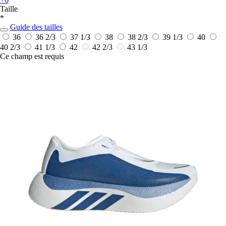
Taille
*
Guide des tailles
36
36 2/3
37 1/3
38
38 2/3
39 1/3
40
40 2/3
41 1/3
42
42 2/3
43 1/3
Ce champ est requis