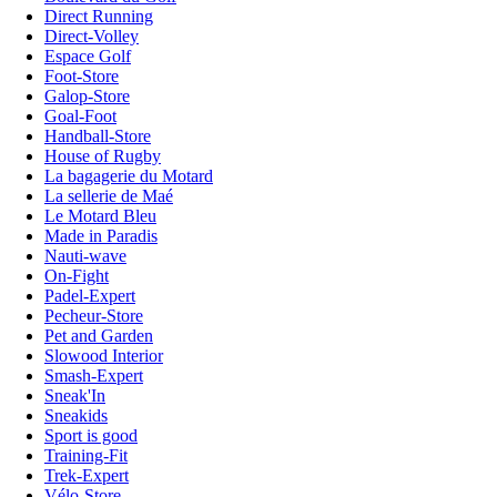
Direct Running
Direct-Volley
Espace Golf
Foot-Store
Galop-Store
Goal-Foot
Handball-Store
House of Rugby
La bagagerie du Motard
La sellerie de Maé
Le Motard Bleu
Made in Paradis
Nauti-wave
On-Fight
Padel-Expert
Pecheur-Store
Pet and Garden
Slowood Interior
Smash-Expert
Sneak'In
Sneakids
Sport is good
Training-Fit
Trek-Expert
Vélo-Store