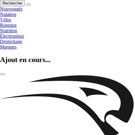
Rechercher
Nouveautés
Natation
Vélos
Running
Nutrition
Électronique
Destockage
Marques
Ajout en cours...