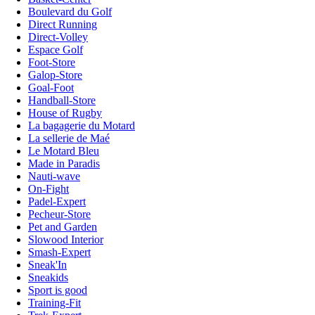
Boulevard du Golf
Direct Running
Direct-Volley
Espace Golf
Foot-Store
Galop-Store
Goal-Foot
Handball-Store
House of Rugby
La bagagerie du Motard
La sellerie de Maé
Le Motard Bleu
Made in Paradis
Nauti-wave
On-Fight
Padel-Expert
Pecheur-Store
Pet and Garden
Slowood Interior
Smash-Expert
Sneak'In
Sneakids
Sport is good
Training-Fit