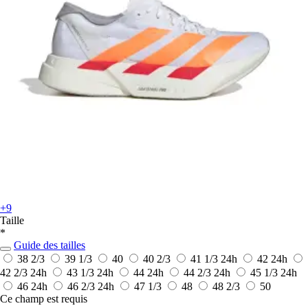
+9
Taille
*
Guide des tailles
38 2/3
39 1/3
40
40 2/3
41 1/3
24h
42
24h
42 2/3
24h
43 1/3
24h
44
24h
44 2/3
24h
45 1/3
24h
46
24h
46 2/3
24h
47 1/3
48
48 2/3
50
Ce champ est requis