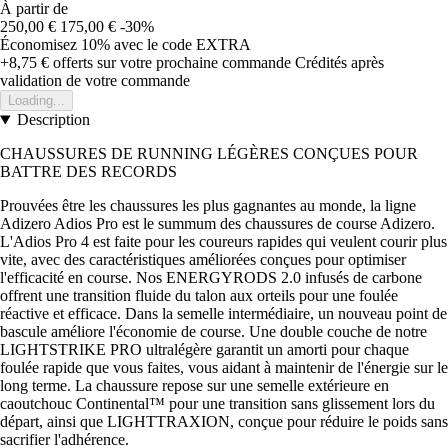
À partir de
250,00 €
175,00 €
-30%
Économisez 10%
avec le code
EXTRA
+8,75 €
offerts sur votre prochaine commande
Crédités après
validation de votre commande
Loading...
Description
CHAUSSURES DE RUNNING LÉGÈRES CONÇUES POUR
BATTRE DES RECORDS
Prouvées être les chaussures les plus gagnantes au monde, la ligne
Adizero Adios Pro est le summum des chaussures de course Adizero.
L'Adios Pro 4 est faite pour les coureurs rapides qui veulent courir plus
vite, avec des caractéristiques améliorées conçues pour optimiser
l'efficacité en course. Nos ENERGYRODS 2.0 infusés de carbone
offrent une transition fluide du talon aux orteils pour une foulée
réactive et efficace. Dans la semelle intermédiaire, un nouveau point de
bascule améliore l'économie de course. Une double couche de notre
LIGHTSTRIKE PRO ultralégère garantit un amorti pour chaque
foulée rapide que vous faites, vous aidant à maintenir de l'énergie sur le
long terme. La chaussure repose sur une semelle extérieure en
caoutchouc Continental™ pour une transition sans glissement lors du
départ, ainsi que LIGHTTRAXION, conçue pour réduire le poids sans
sacrifier l'adhérence.