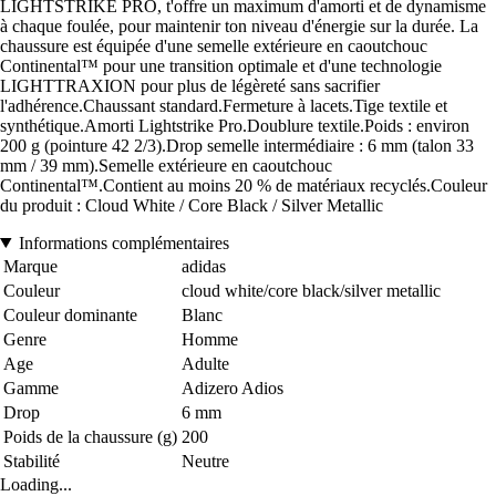
LIGHTSTRIKE PRO, t'offre un maximum d'amorti et de dynamisme
à chaque foulée, pour maintenir ton niveau d'énergie sur la durée. La
chaussure est équipée d'une semelle extérieure en caoutchouc
Continental™ pour une transition optimale et d'une technologie
LIGHTTRAXION pour plus de légèreté sans sacrifier
l'adhérence.Chaussant standard.Fermeture à lacets.Tige textile et
synthétique.Amorti Lightstrike Pro.Doublure textile.Poids : environ
200 g (pointure 42 2/3).Drop semelle intermédiaire : 6 mm (talon 33
mm / 39 mm).Semelle extérieure en caoutchouc
Continental™.Contient au moins 20 % de matériaux recyclés.Couleur
du produit : Cloud White / Core Black / Silver Metallic
Informations complémentaires
Marque
adidas
Couleur
cloud white/core black/silver metallic
Couleur dominante
Blanc
Genre
Homme
Age
Adulte
Gamme
Adizero Adios
Drop
6 mm
Poids de la chaussure (g)
200
Stabilité
Neutre
Loading...