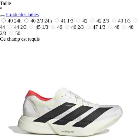
Taille
*
Guide des tailles
40
24h
40 2/3
24h
41 1/3
42
42 2/3
43 1/3
44
44 2/3
45 1/3
46
46 2/3
47 1/3
48
48
2/3
50
Ce champ est requis