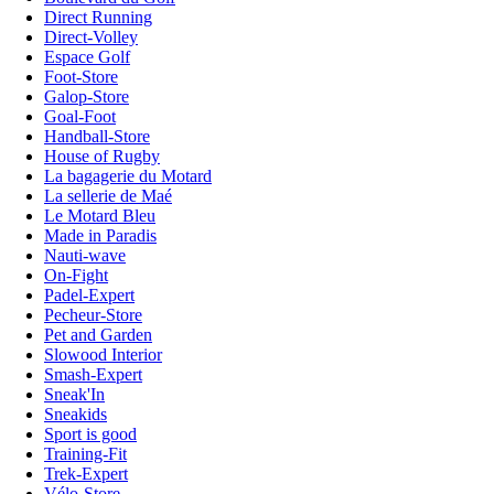
Direct Running
Direct-Volley
Espace Golf
Foot-Store
Galop-Store
Goal-Foot
Handball-Store
House of Rugby
La bagagerie du Motard
La sellerie de Maé
Le Motard Bleu
Made in Paradis
Nauti-wave
On-Fight
Padel-Expert
Pecheur-Store
Pet and Garden
Slowood Interior
Smash-Expert
Sneak'In
Sneakids
Sport is good
Training-Fit
Trek-Expert
Vélo-Store