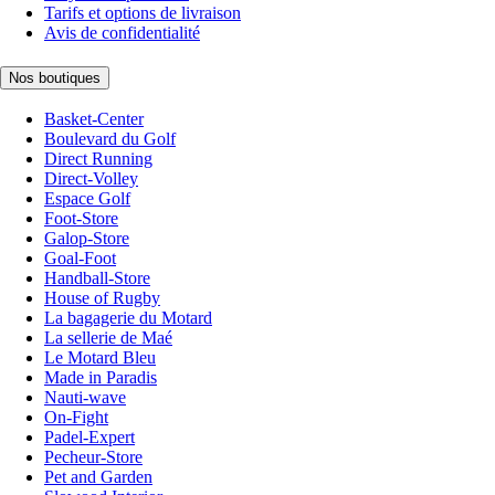
Tarifs et options de livraison
Avis de confidentialité
Nos boutiques
Basket-Center
Boulevard du Golf
Direct Running
Direct-Volley
Espace Golf
Foot-Store
Galop-Store
Goal-Foot
Handball-Store
House of Rugby
La bagagerie du Motard
La sellerie de Maé
Le Motard Bleu
Made in Paradis
Nauti-wave
On-Fight
Padel-Expert
Pecheur-Store
Pet and Garden