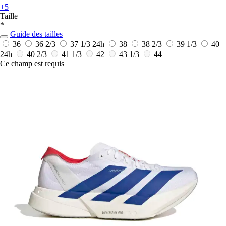
+5
Taille
*
Guide des tailles
36
36 2/3
37 1/3
24h
38
38 2/3
39 1/3
40
24h
40 2/3
41 1/3
42
43 1/3
44
Ce champ est requis