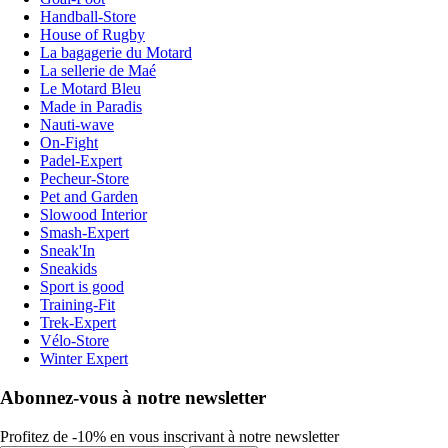
Handball-Store
House of Rugby
La bagagerie du Motard
La sellerie de Maé
Le Motard Bleu
Made in Paradis
Nauti-wave
On-Fight
Padel-Expert
Pecheur-Store
Pet and Garden
Slowood Interior
Smash-Expert
Sneak'In
Sneakids
Sport is good
Training-Fit
Trek-Expert
Vélo-Store
Winter Expert
Abonnez-vous à notre newsletter
Profitez de -10% en vous inscrivant à notre newsletter