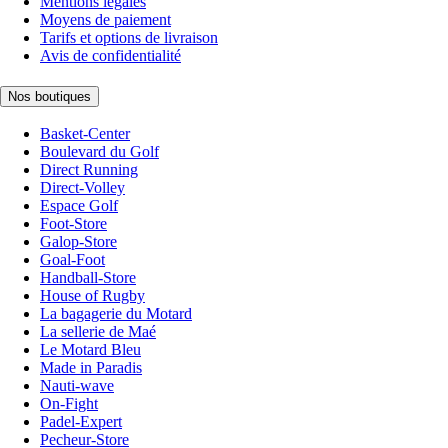
Mentions légales
Moyens de paiement
Tarifs et options de livraison
Avis de confidentialité
Nos boutiques
Basket-Center
Boulevard du Golf
Direct Running
Direct-Volley
Espace Golf
Foot-Store
Galop-Store
Goal-Foot
Handball-Store
House of Rugby
La bagagerie du Motard
La sellerie de Maé
Le Motard Bleu
Made in Paradis
Nauti-wave
On-Fight
Padel-Expert
Pecheur-Store