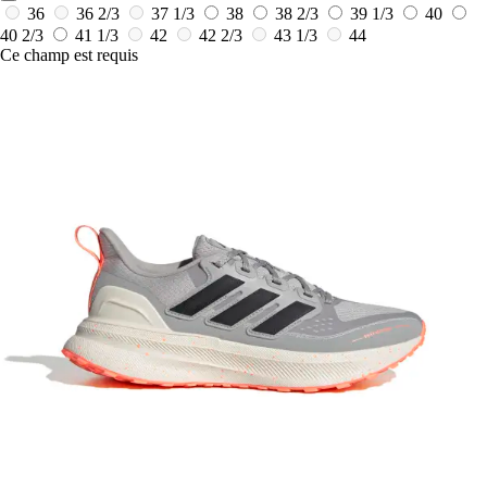
36
36 2/3
37 1/3
38
38 2/3
39 1/3
40
40 2/3
41 1/3
42
42 2/3
43 1/3
44
Ce champ est requis