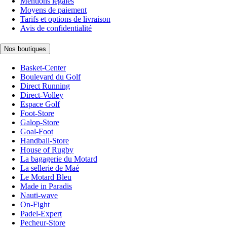
Mentions légales
Moyens de paiement
Tarifs et options de livraison
Avis de confidentialité
Nos boutiques
Basket-Center
Boulevard du Golf
Direct Running
Direct-Volley
Espace Golf
Foot-Store
Galop-Store
Goal-Foot
Handball-Store
House of Rugby
La bagagerie du Motard
La sellerie de Maé
Le Motard Bleu
Made in Paradis
Nauti-wave
On-Fight
Padel-Expert
Pecheur-Store