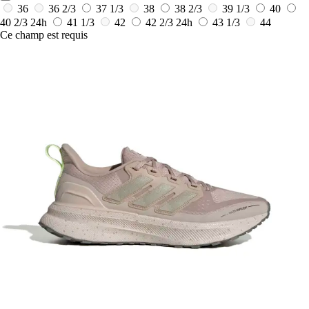
36
36 2/3
37 1/3
38
38 2/3
39 1/3
40
40 2/3
24h
41 1/3
42
42 2/3
24h
43 1/3
44
Ce champ est requis