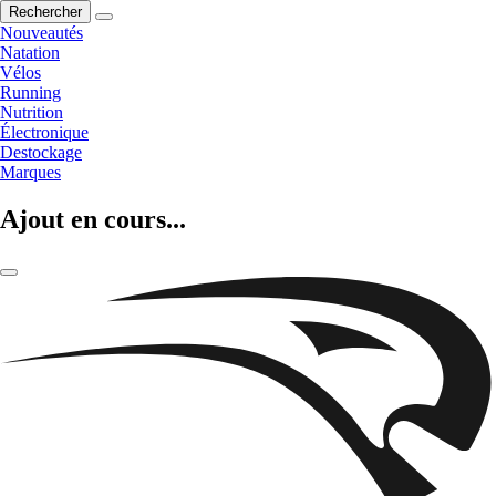
Rechercher
Nouveautés
Natation
Vélos
Running
Nutrition
Électronique
Destockage
Marques
Ajout en cours...