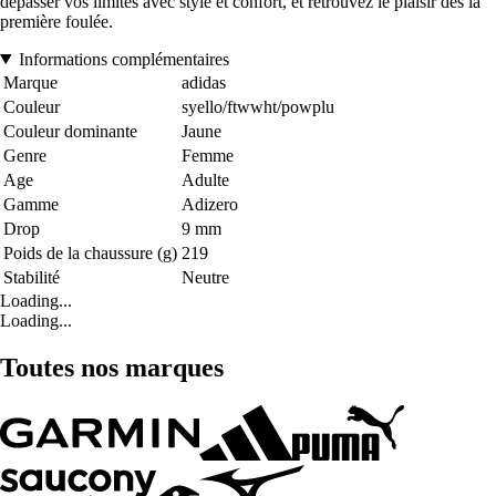
dépasser vos limites avec style et confort, et retrouvez le plaisir dès la
première foulée.
Informations complémentaires
Marque
adidas
Couleur
syello/ftwwht/powplu
Couleur dominante
Jaune
Genre
Femme
Age
Adulte
Gamme
Adizero
Drop
9 mm
Poids de la chaussure (g)
219
Stabilité
Neutre
Loading...
Loading...
Toutes nos marques