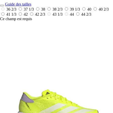
Guide des tailles
36 2/3
37 1/3
38
38 2/3
39 1/3
40
40 2/3
41 1/3
42
42 2/3
43 1/3
44
44 2/3
Ce champ est requis